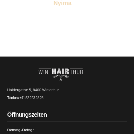
Nyima
schönes
Kunde
Holdergasse 5, 8400 Winterthur
Telefon :
+41 52 223 28 28
Öffnungszeiten
Dienstag - Freitag :