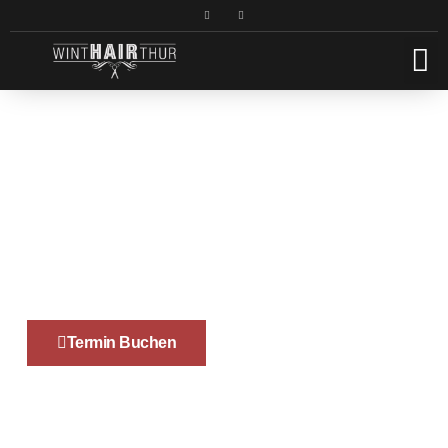
WINTHAIRTHUR
Bringt Deine Frisur
Ajour!
Bei wintHAIRthur steht dein Wohlbefinden im Mittelpunkt. In
Winterthur bieten wir dir professionelle Haarschnitte und
Styles in gemütlicher Atmosphäre. Finde deinen Look und fühl
dich grossartig.
Termin Buchen