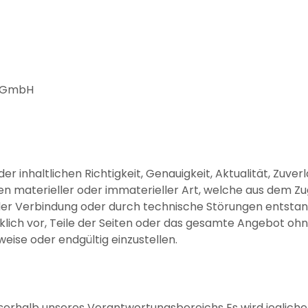
r GmbH
r inhaltlichen Richtigkeit, Genauigkeit, Aktualität, Zuverl
materieller oder immaterieller Art, welche aus dem Zugr
der Verbindung oder durch technische Störungen entstan
ücklich vor, Teile der Seiten oder das gesamte Angebot o
weise oder endgültig einzustellen.
usserhalb unseres Verantwortungsbereichs Es wird jeglic