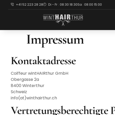
+41 52 223 28 28
Di - Fr : 08:30 18:30
Sa : 08:00 15:00
Impressum
Kontaktadresse
Coiffeur wintHAIRthur GmbH
Obergasse 2a
8400 Winterthur
Schweiz
info(at)winthairthur.ch
Vertretungsberechtigte 